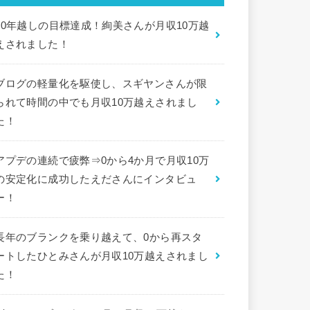
10年越しの目標達成！絢美さんが月収10万越
えされました！
ブログの軽量化を駆使し、スギヤンさんが限
られて時間の中でも月収10万越えされまし
た！
アプデの連続で疲弊⇒0から4か月で月収10万
の安定化に成功したえださんにインタビュ
ー！
長年のブランクを乗り越えて、0から再スタ
ートしたひとみさんが月収10万越えされまし
た！