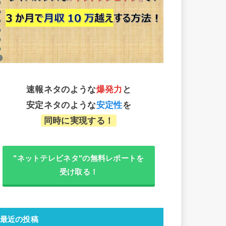
速報ネタのような
爆発力
と
安定ネタのような
安定性
を
同時に実現する！
"ネットテレビネタ"の無料レポートを
受け取る！
最近の投稿