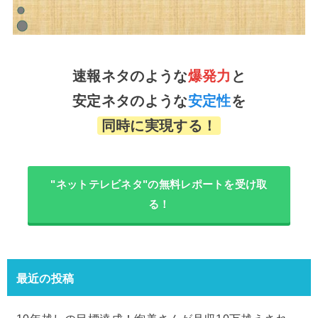
速報ネタのような
爆発力
と
安定ネタのような
安定性
を
同時に実現する！
"ネットテレビネタ"の無料レポートを受け取
る！
最近の投稿