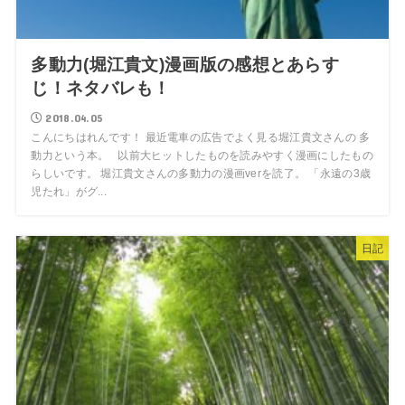
多動力(堀江貴文)漫画版の感想とあらす
じ！ネタバレも！
2018.04.05
こんにちはれんです！ 最近電車の広告でよく見る堀江貴文さんの 多
動力という本。 以前大ヒットしたものを読みやすく漫画にしたもの
らしいです。 堀江貴文さんの多動力の漫画verを読了。 「永遠の3歳
児たれ」がグ...
日記