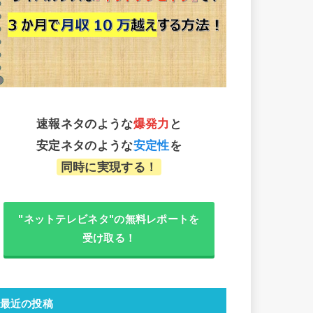
速報ネタのような
爆発力
と
安定ネタのような
安定性
を
同時に実現する！
"ネットテレビネタ"の無料レポートを
受け取る！
最近の投稿