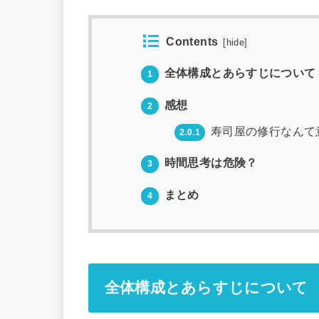
Contents
[
hide
]
全体構成とあらすじについて
1
感想
2
寿司屋の修行なんて
2.0.1
時間思考は危険？
3
まとめ
4
全体構成とあらすじについて