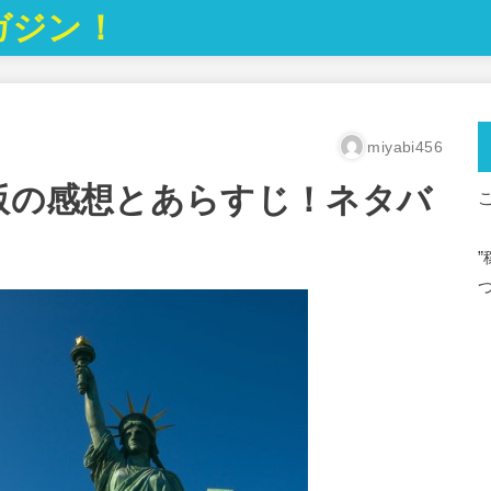
ガジン！
miyabi456
画版の感想とあらすじ！ネタバ