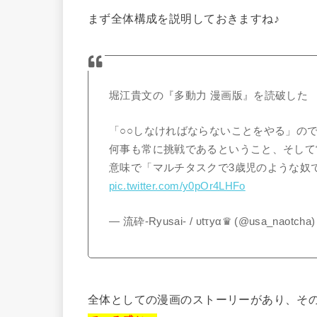
まず全体構成を説明しておきますね♪
堀江貴文の『多動力 漫画版』を読破した
「○○しなければならないことをやる」の
何事も常に挑戦であるということ、そして
意味で「マルチタスクで3歳児のような奴で
pic.twitter.com/y0pOr4LHFo
— 流砕-Ryusai- / υtτyα♛ (@usa_naotcha
全体としての漫画のストーリーがあり、そ