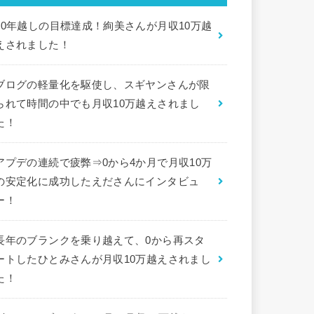
10年越しの目標達成！絢美さんが月収10万越
えされました！
ブログの軽量化を駆使し、スギヤンさんが限
られて時間の中でも月収10万越えされまし
た！
アプデの連続で疲弊⇒0から4か月で月収10万
の安定化に成功したえださんにインタビュ
ー！
長年のブランクを乗り越えて、0から再スタ
ートしたひとみさんが月収10万越えされまし
た！