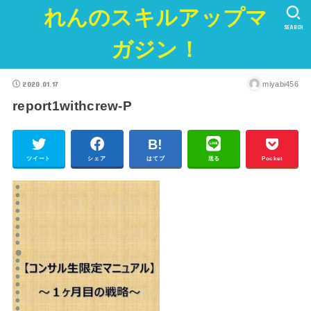
れんのスキルアップマ
SEARCH
ガジン！
2020.01.17
miyabi456
report1withcrew-P
ツイート
シェア
はてブ
送る
Pocket