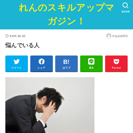
れんのスキルアップマ
SEARCH
ガジン！
2019.04.03
miyabi456
悩んでいる人
ツイート
シェア
はてブ
送る
Pocket