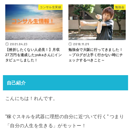
コンサル生実績
勉強会
2021.04.23
2018.11.29
【挫折したくない人必見！】月収
勉強会で大阪に行ってきました！
27万円を達成したyukaさんにイン
～ブログが上手く行かない時にチ
タビューしました！
ェックするべきこと～
自己紹介
こんにちは！れんです。
”稼ぐスキルを武器に理想の自分に近づいて行く” つまり
「自分の人生を生きる」がモットー！