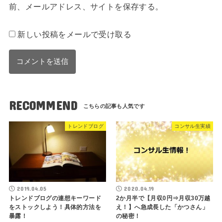
前、メールアドレス、サイトを保存する。
新しい投稿をメールで受け取る
RECOMMEND
トレンドブログ
コンサル生実績
2019.04.05
2020.04.19
トレンドブログの連想キーワード
2か月半で【月収0円⇒月収30万越
をストックしよう！具体的方法を
え！】へ急成長した「かつさん」
暴露！
の秘密！