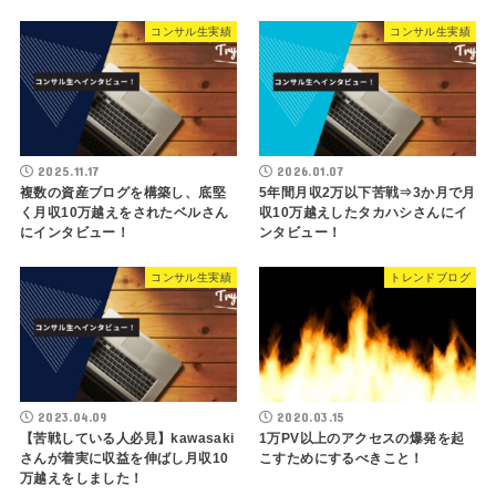
コンサル生実績
コンサル生実績
2025.11.17
2026.01.07
複数の資産ブログを構築し、底堅
5年間月収2万以下苦戦⇒3か月で月
く月収10万越えをされたベルさん
収10万越えしたタカハシさんにイ
にインタビュー！
ンタビュー！
コンサル生実績
トレンドブログ
2023.04.09
2020.03.15
【苦戦している人必見】kawasaki
1万PV以上のアクセスの爆発を起
さんが着実に収益を伸ばし月収10
こすためにするべきこと！
万越えをしました！