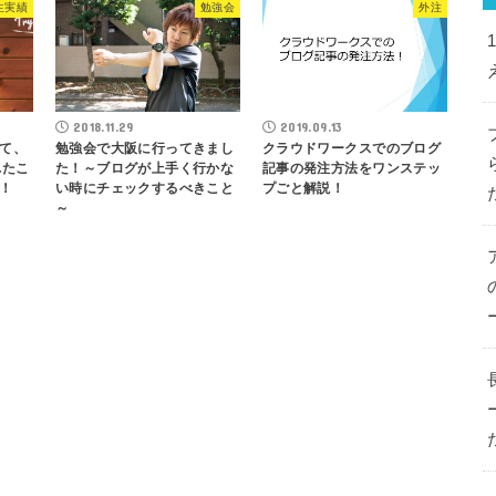
生実績
勉強会
外注
2018.11.29
2019.09.13
て、
勉強会で大阪に行ってきまし
クラウドワークスでのブログ
れたこ
た！～ブログが上手く行かな
記事の発注方法をワンステッ
！
い時にチェックするべきこと
プごと解説！
～