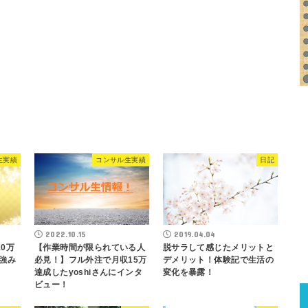
生実績
コンサル生実績
日記
2022.10.15
2019.04.04
10万
【作業時間が限られている人
脱サラして感じたメリットと
の強み
必見！】フル外注で月収15万
デメリット！体験記で生活の
達成したyoshiさんにインタ
変化を暴露！
ビュー！