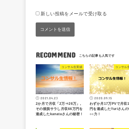
新しい投稿をメールで受け取る
RECOMMEND
コンサル生実績
コンサル
2021.04.23
2020.09.15
2か月で月収「2万⇒26万」,
わずか月17万PVで月収
その後脱サラし月収66万円を
円を達成したYuriさん
達成したkanataさんの秘密！
○○力！