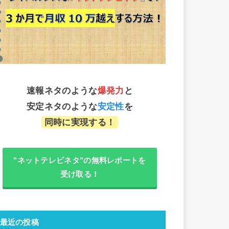
速報ネタのような
爆発力
と
安定ネタのような
安定性
を
同時に実現する！
"ネットテレビネタ"の無料レポートを
受け取る！
最近の投稿