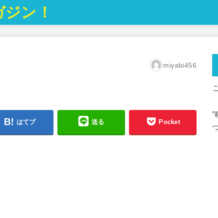
ガジン！
miyabi456
はてブ
送る
Pocket