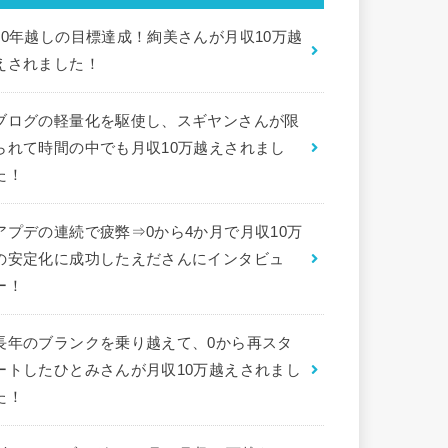
10年越しの目標達成！絢美さんが月収10万越
えされました！
ブログの軽量化を駆使し、スギヤンさんが限
られて時間の中でも月収10万越えされまし
た！
アプデの連続で疲弊⇒0から4か月で月収10万
の安定化に成功したえださんにインタビュ
ー！
長年のブランクを乗り越えて、0から再スタ
ートしたひとみさんが月収10万越えされまし
た！