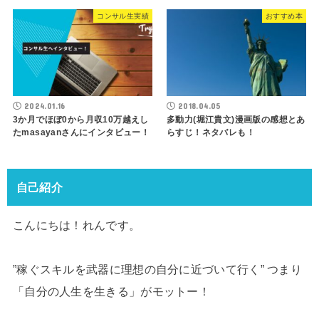
コンサル生実績
おすすめ本
2024.01.16
2018.04.05
3か月でほぼ0から月収10万越えし
多動力(堀江貴文)漫画版の感想とあ
たmasayanさんにインタビュー！
らすじ！ネタバレも！
自己紹介
こんにちは！れんです。
”稼ぐスキルを武器に理想の自分に近づいて行く” つまり
「自分の人生を生きる」がモットー！