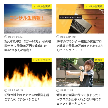
コンサル生実績
コンサル生実績
2021.04.23
2025.04.22
2か月で月収「2万⇒26万」,その後
10年のブランク⇒複数の資産ブロ
脱サラし月収66万円を達成した
グ構築で月収10万越えされたsuiさ
kanataさんの秘密！
んにインタビュー！
トレンドブログ
勉強会
2020.03.15
2018.11.29
1万PV以上のアクセスの爆発を起
勉強会で大阪に行ってきました！
こすためにするべきこと！
～ブログが上手く行かない時にチ
ェックするべきこと～