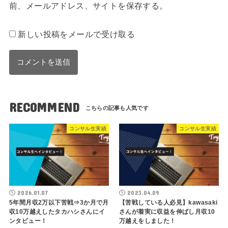
前、メールアドレス、サイトを保存する。
新しい投稿をメールで受け取る
RECOMMEND
コンサル生実績
コンサル生実績
2026.01.07
2023.04.09
5年間月収2万以下苦戦⇒3か月で月
【苦戦している人必見】kawasaki
収10万越えしたタカハシさんにイ
さんが着実に収益を伸ばし月収10
ンタビュー！
万越えをしました！