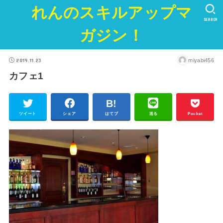
れんのスキルアップマ
SEARCH
ガジン！
2019.11.23
miyabi456
カフェ1
ツイート
シェア
はてブ
送る
Pocket