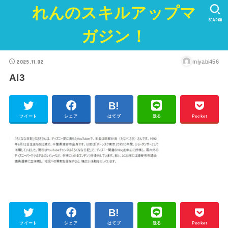
れんのスキルアップマ
SEARCH
ガジン！
2025.11.02
miyabi456
AI3
ツイート
シェア
はてブ
送る
Pocket
ツイート
シェア
はてブ
送る
Pocket