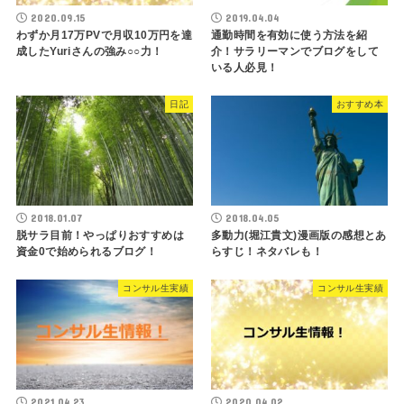
2020.09.15
2019.04.04
わずか月17万PVで月収10万円を達
通勤時間を有効に使う方法を紹
成したYuriさんの強み○○力！
介！サラリーマンでブログをして
いる人必見！
日記
おすすめ本
2018.01.07
2018.04.05
脱サラ目前！やっぱりおすすめは
多動力(堀江貴文)漫画版の感想とあ
資金0で始められるブログ！
らすじ！ネタバレも！
コンサル生実績
コンサル生実績
2021.04.23
2020.04.02