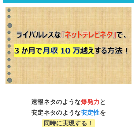
速報ネタのような
爆発力
と
安定ネタのような
安定性
を
同時に実現する！