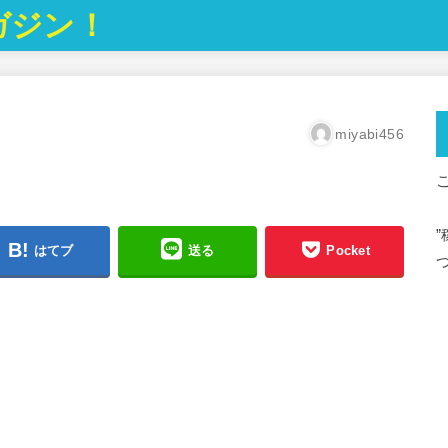
ガジン！
miyabi456
はてブ
送る
Pocket