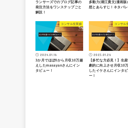
ランサーズでのブログ記事の
多動力(堀江貴文)漫画版
発注方法をワンステップごと
想とあらすじ！ネタバレ
解説！
コンサル生実績
コンサル
2024.01.16
2023.01.26
3か月でほぼ0から月収10万越
【多忙な方必見！】生産
えしたmasayanさんにイン
劇的に向上させ月収10
タビュー！
したイケさんにインタビ
ー！