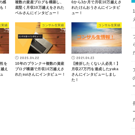
の感
複数の資産ブログを構築し、
0から3か月で月収10万越えさ
も！
底堅く月収10万越えをされた
れたけんおうさんにインタビ
ベルさんにインタビュー！
ュー！
生実績
コンサル生実績
コンサル生実績
2025.04.22
2021.04.23
性を
10年のブランク⇒複数の資産
【挫折したくない人必見！】
万越え
ブログ構築で月収10万越えさ
月収27万円を達成したyuka
ュ
れたsuiさんにインタビュー！
さんにインタビューしまし
た！