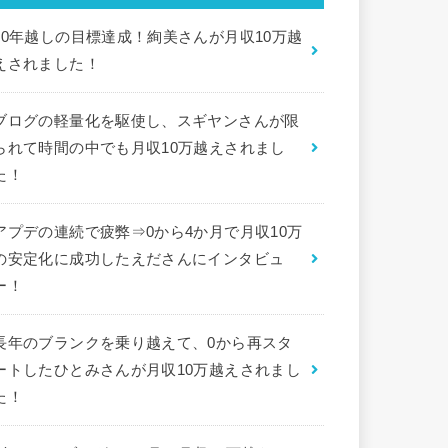
10年越しの目標達成！絢美さんが月収10万越
えされました！
ブログの軽量化を駆使し、スギヤンさんが限
られて時間の中でも月収10万越えされまし
た！
アプデの連続で疲弊⇒0から4か月で月収10万
の安定化に成功したえださんにインタビュ
ー！
長年のブランクを乗り越えて、0から再スタ
ートしたひとみさんが月収10万越えされまし
た！