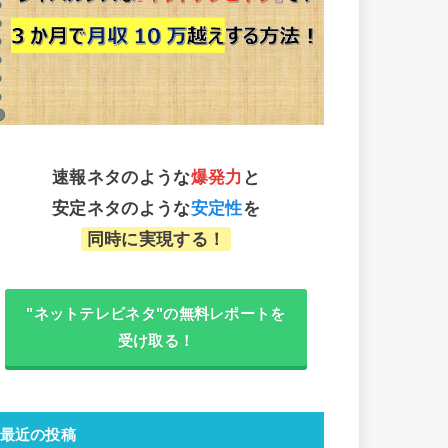
速報ネタのような
爆発力
と
安定ネタのような
安定性
を
同時に実現する！
"ネットテレビネタ"の無料レポートを
受け取る！
最近の投稿