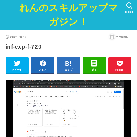
れんのスキルアップマ
SEARCH
ガジン！
2023.08.16
miyabi456
inf-exp-f-720
ツイート
シェア
はてブ
送る
Pocket
動
画
プ
レ
ー
ヤ