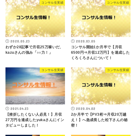
コンサル生実績
コンサル生実績
2020.05.23
2020.03.05
わずか28記事で月収25万稼いだ、
コンサル開始1か月半で【月収
kazuさんの強み「○○力！」
6500円⇒月収12万円】を達成した
くろくろさんについて！
コンサル生実績
コンサル生実績
2021.04.23
2020.04.02
【挫折したくない人必見！】月収
2か月半で【PV3桁⇒月収20万越
27万円を達成したyukaさんにイン
え！】へ急成長した松下さんの秘
タビューしました！
密！