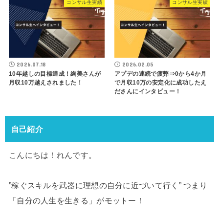
コンサル生実績
コンサル生実績
2026.07.18
2026.02.05
10年越しの目標達成！絢美さんが
アプデの連続で疲弊⇒0から4か月
月収10万越えされました！
で月収10万の安定化に成功したえ
ださんにインタビュー！
自己紹介
こんにちは！れんです。
”稼ぐスキルを武器に理想の自分に近づいて行く” つまり
「自分の人生を生きる」がモットー！