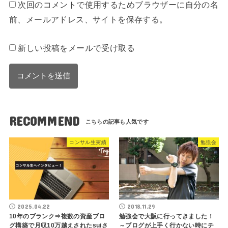
次回のコメントで使用するためブラウザーに自分の名
前、メールアドレス、サイトを保存する。
新しい投稿をメールで受け取る
RECOMMEND
コンサル生実績
勉強会
2025.04.22
2018.11.29
10年のブランク⇒複数の資産ブロ
勉強会で大阪に行ってきました！
グ構築で月収10万越えされたsuiさ
～ブログが上手く行かない時にチ