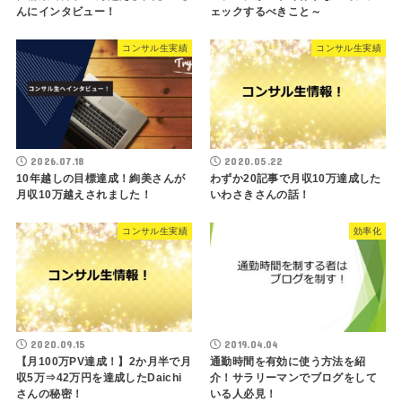
んにインタビュー！
ェックするべきこと～
コンサル生実績
コンサル生実績
2026.07.18
2020.05.22
10年越しの目標達成！絢美さんが
わずか20記事で月収10万達成した
月収10万越えされました！
いわさきさんの話！
コンサル生実績
効率化
2020.09.15
2019.04.04
【月100万PV達成！】2か月半で月
通勤時間を有効に使う方法を紹
収5万⇒42万円を達成したDaichi
介！サラリーマンでブログをして
さんの秘密！
いる人必見！