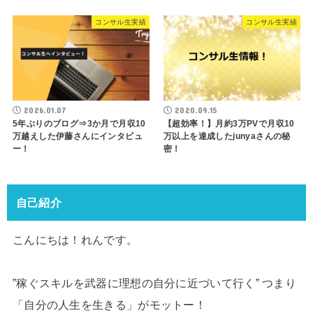
コンサル生実績
コンサル生実績
2026.01.07
2020.09.15
5年ぶりのブログ⇒3か月で月収10
【超効率！】月約3万PVで月収10
万越えした伊藤さんにインタビュ
万以上を達成したjunyaさんの秘
ー！
密！
自己紹介
こんにちは！れんです。
”稼ぐスキルを武器に理想の自分に近づいて行く” つまり
「自分の人生を生きる」がモットー！