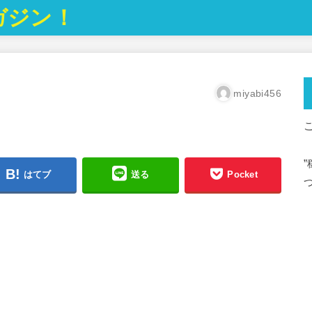
ガジン！
miyabi456
はてブ
送る
Pocket