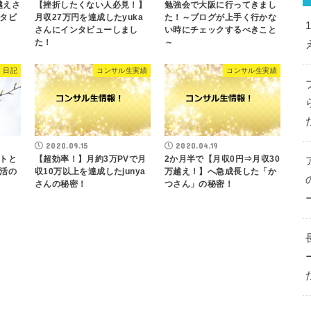
越えさ
【挫折したくない人必見！】
勉強会で大阪に行ってきまし
タビ
月収27万円を達成したyuka
た！～ブログが上手く行かな
さんにインタビューしまし
い時にチェックするべきこと
た！
～
日記
コンサル生実績
コンサル生実績
2020.09.15
2020.04.19
トと
【超効率！】月約3万PVで月
2か月半で【月収0円⇒月収30
活の
収10万以上を達成したjunya
万越え！】へ急成長した「か
さんの秘密！
つさん」の秘密！