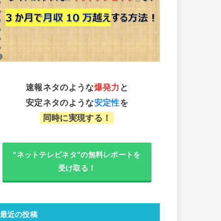
速報ネタのような
爆発力
と
安定ネタのような
安定性
を
同時に実現する！
"ネットテレビネタ"の無料レポートを
受け取る！
最近の投稿