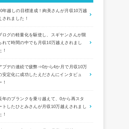
10年越しの目標達成！絢美さんが月収10万越
えされました！
ブログの軽量化を駆使し、スギヤンさんが限
られて時間の中でも月収10万越えされまし
た！
アプデの連続で疲弊⇒0から4か月で月収10万
の安定化に成功したえださんにインタビュ
ー！
長年のブランクを乗り越えて、0から再スタ
ートしたひとみさんが月収10万越えされまし
た！