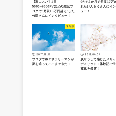
【高コスパ】1日
0から3か月で月収10万
5000~7000PVほどの雑記ブ
れたけんおうさんにイン
ログで”月収13万円越え”した
ュー！
竹岡さんにインタビュー！
未分類
2017.12.11
2019.04.04
ブログで稼ぐサラリーマンが
脱サラして感じたメリッ
夢を追ってここまで来た！
デメリット！体験記で生
変化を暴露！