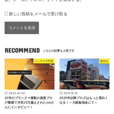
新しい投稿をメールで受け取る
RECOMMEND
コンサル生実績
勉強会
2025.04.22
2019.12.19
10年のブランク⇒複数の資産ブロ
2020年以降ブログはもっと面白く
グ構築で月収10万越えされたsuiさ
なる！～大阪勉強会にて～
んにインタビュー！