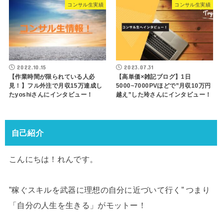
コンサル生実績
コンサル生実績
2022.10.15
2023.07.31
【作業時間が限られている人必
【高単価×雑記ブログ】1日
見！】フル外注で月収15万達成し
5000~7000PVほどで”月収10万円
たyoshiさんにインタビュー！
越え”した玲さんにインタビュー！
自己紹介
こんにちは！れんです。
”稼ぐスキルを武器に理想の自分に近づいて行く” つまり
「自分の人生を生きる」がモットー！