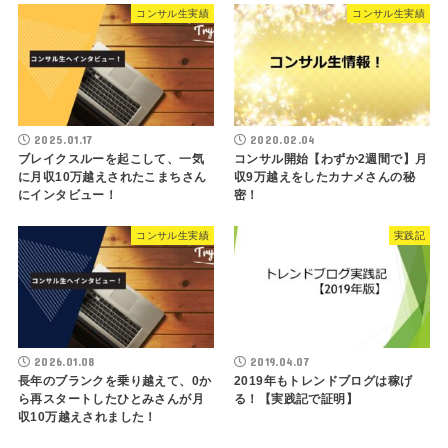
コンサル生実績
コンサル生実績
2025.01.17
2020.02.04
ブレイクスルーを起こして、一気
コンサル開始【わずか2週間で】月
に月収10万越えされたこまちさん
収9万越えをしたカナメさんの秘
にインタビュー！
密！
コンサル生実績
実践記
2026.01.08
2019.04.07
長年のブランクを乗り越えて、0か
2019年もトレンドブログは稼げ
ら再スタートしたひとみさんが月
る！【実践記で証明】
収10万越えされました！