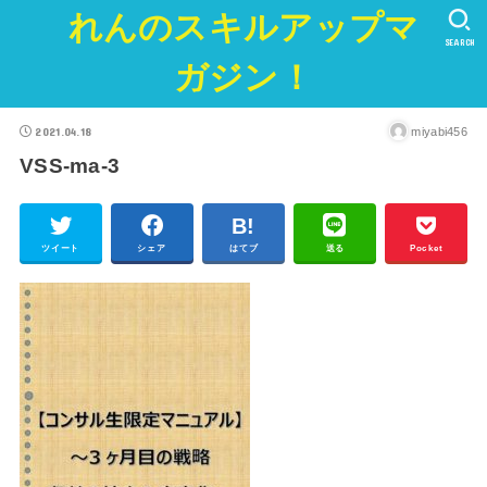
れんのスキルアップマ
SEARCH
ガジン！
2021.04.18
miyabi456
VSS-ma-3
ツイート
シェア
はてブ
送る
Pocket