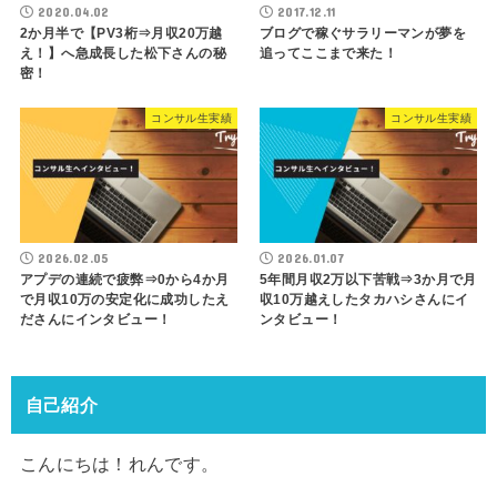
2020.04.02
2017.12.11
2か月半で【PV3桁⇒月収20万越
ブログで稼ぐサラリーマンが夢を
え！】へ急成長した松下さんの秘
追ってここまで来た！
密！
コンサル生実績
コンサル生実績
2026.02.05
2026.01.07
アプデの連続で疲弊⇒0から4か月
5年間月収2万以下苦戦⇒3か月で月
で月収10万の安定化に成功したえ
収10万越えしたタカハシさんにイ
ださんにインタビュー！
ンタビュー！
自己紹介
こんにちは！れんです。