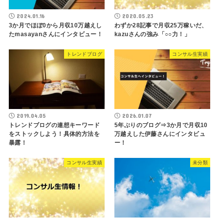
2024.01.16
2020.05.23
3か月でほぼ0から月収10万越えし
わずか28記事で月収25万稼いだ、
たmasayanさんにインタビュー！
kazuさんの強み「○○力！」
トレンドブログ
コンサル生実績
2019.04.05
2026.01.07
トレンドブログの連想キーワード
5年ぶりのブログ⇒3か月で月収10
をストックしよう！具体的方法を
万越えした伊藤さんにインタビュ
暴露！
ー！
コンサル生実績
未分類