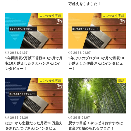
万越えをしました！
コンサル生実績
コンサル生実績
2026.01.07
2026.01.07
5年間月収2万以下苦戦⇒3か月で月
5年ぶりのブログ⇒3か月で月収10
収10万越えしたタカハシさんにイ
万越えした伊藤さんにインタビュ
ンタビュー！
ー！
コンサル生実績
日記
2025.01.20
2018.01.07
ほぼ0から念願だった月収50万越え
脱サラ目前！やっぱりおすすめは
をされたつげさんにインタビュ
資金0で始められるブログ！