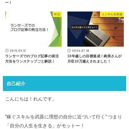
ー！
外注
コンサル生実績
2019.09.13
2026.07.18
ランサーズでのブログ記事の発注
10年越しの目標達成！絢美さんが
方法をワンステップごと解説！
月収10万越えされました！
自己紹介
こんにちは！れんです。
”稼ぐスキルを武器に理想の自分に近づいて行く” つまり
「自分の人生を生きる」がモットー！