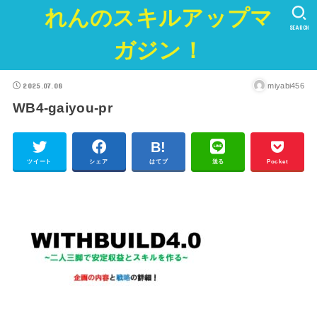
れんのスキルアップマ
SEARCH
ガジン！
2025.07.08
miyabi456
WB4-gaiyou-pr
ツイート
シェア
はてブ
送る
Pocket