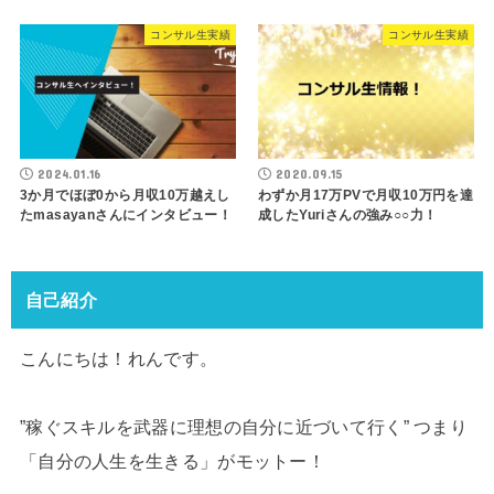
コンサル生実績
コンサル生実績
2024.01.16
2020.09.15
3か月でほぼ0から月収10万越えし
わずか月17万PVで月収10万円を達
たmasayanさんにインタビュー！
成したYuriさんの強み○○力！
自己紹介
こんにちは！れんです。
”稼ぐスキルを武器に理想の自分に近づいて行く” つまり
「自分の人生を生きる」がモットー！