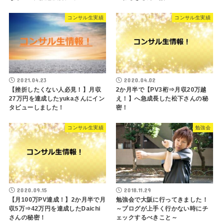
コンサル生実績
コンサル生実績
2021.04.23
2020.04.02
【挫折したくない人必見！】月収
2か月半で【PV3桁⇒月収20万越
27万円を達成したyukaさんにイン
え！】へ急成長した松下さんの秘
タビューしました！
密！
コンサル生実績
勉強会
2020.09.15
2018.11.29
【月100万PV達成！】2か月半で月
勉強会で大阪に行ってきました！
収5万⇒42万円を達成したDaichi
～ブログが上手く行かない時にチ
さんの秘密！
ェックするべきこと～