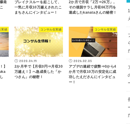
の爆発
ブレイクスルーを起こして、
2か月で月収「2万⇒26万」,
こ
一気に月収10万越えされたこ
その後脱サラし月収66万円を
まちさんにインタビュー！
達成したkanataさんの秘密！
生実績
コンサル生実績
コンサル生実績
2020.04.19
2026.02.05
！】
2か月半で【月収0円⇒月収30
アプデの連続で疲弊⇒0から4
ka
万越え！】へ急成長した「か
か月で月収10万の安定化に成
し
つさん」の秘密！
功したえださんにインタビュ
ー！