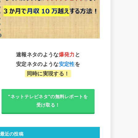
速報ネタのような
爆発力
と
安定ネタのような
安定性
を
同時に実現する！
"ネットテレビネタ"の無料レポートを
受け取る！
最近の投稿