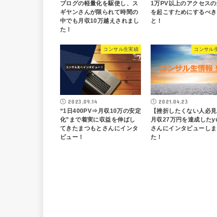
ブログの軽量化を駆使し、ス
1万PV以上のアクセス
ギヤンさんが限られて時間の
を起こすためにするべき
中でも月収10万越えされまし
と！
た！
コンサル生実績
コンサル
2023.09.14
2021.04.23
“1日400PV⇒月収10万の安定
【挫折したくない人必見
化”まで着実に収益を伸ばし
月収27万円を達成したyu
てきたまつもとさんにインタ
さんにインタビューしま
ビュー！
た！