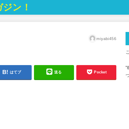
ガジン！
miyabi456
はてブ
送る
Pocket