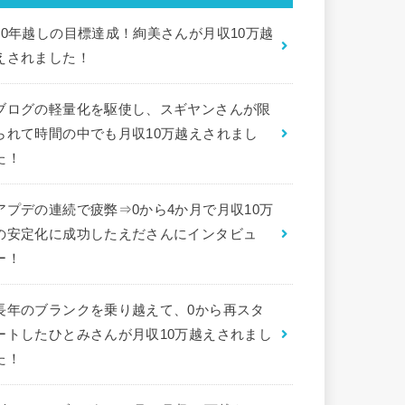
10年越しの目標達成！絢美さんが月収10万越
えされました！
ブログの軽量化を駆使し、スギヤンさんが限
られて時間の中でも月収10万越えされまし
た！
アプデの連続で疲弊⇒0から4か月で月収10万
の安定化に成功したえださんにインタビュ
ー！
長年のブランクを乗り越えて、0から再スタ
ートしたひとみさんが月収10万越えされまし
た！