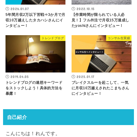
2026.01.07
2022.10.15
5年間月収2万以下苦戦⇒3か月で月
【作業時間が限られている人必
収10万越えしたタカハシさんにイ
見！】フル外注で月収15万達成し
ンタビュー！
たyoshiさんにインタビュー！
トレンドブログ
コンサル生実績
2019.04.05
2025.01.17
トレンドブログの連想キーワード
ブレイクスルーを起こして、一気
をストックしよう！具体的方法を
に月収10万越えされたこまちさん
暴露！
にインタビュー！
自己紹介
こんにちは！れんです。