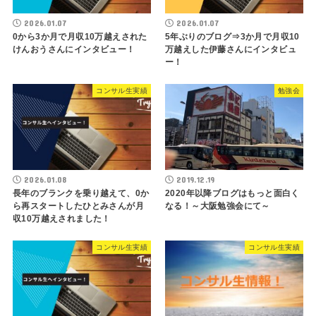
2026.01.07
2026.01.07
0から3か月で月収10万越えされた
5年ぶりのブログ⇒3か月で月収10
けんおうさんにインタビュー！
万越えした伊藤さんにインタビュ
ー！
コンサル生実績
勉強会
2026.01.08
2019.12.19
長年のブランクを乗り越えて、0か
2020年以降ブログはもっと面白く
ら再スタートしたひとみさんが月
なる！～大阪勉強会にて～
収10万越えされました！
コンサル生実績
コンサル生実績