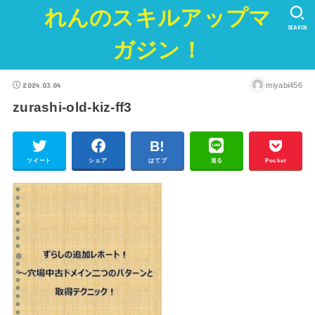
れんのスキルアップマ
SEARCH
ガジン！
2024.03.04
miyabi456
zurashi-old-kiz-ff3
ツイート
シェア
はてブ
送る
Pocket