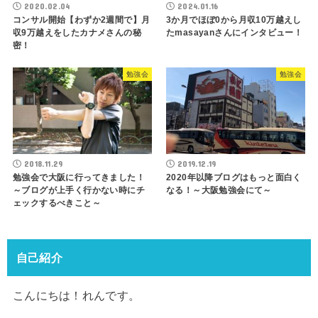
2020.02.04
2024.01.16
コンサル開始【わずか2週間で】月
3か月でほぼ0から月収10万越えし
収9万越えをしたカナメさんの秘
たmasayanさんにインタビュー！
密！
勉強会
勉強会
2018.11.29
2019.12.19
勉強会で大阪に行ってきました！
2020年以降ブログはもっと面白く
～ブログが上手く行かない時にチ
なる！～大阪勉強会にて～
ェックするべきこと～
自己紹介
こんにちは！れんです。