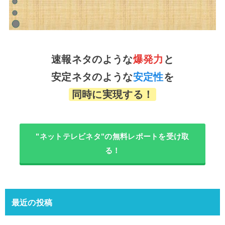
速報ネタのような
爆発力
と
安定ネタのような
安定性
を
同時に実現する！
"ネットテレビネタ"の無料レポートを受け取
る！
最近の投稿