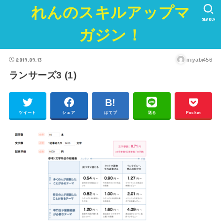
れんのスキルアップマ
SEARCH
ガジン！
2019.09.13
miyabi456
ランサーズ3 (1)
ツイート
シェア
はてブ
送る
Pocket