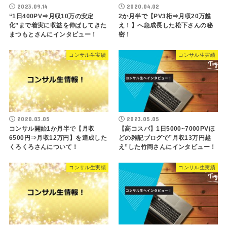
2023.09.14
2020.04.02
“1日400PV⇒月収10万の安定
2か月半で【PV3桁⇒月収20万越
化”まで着実に収益を伸ばしてきた
え！】へ急成長した松下さんの秘
まつもとさんにインタビュー！
密！
コンサル生実績
コンサル生実績
2020.03.05
2023.05.05
コンサル開始1か月半で【月収
【高コスパ】1日5000~7000PVほ
6500円⇒月収12万円】を達成した
どの雑記ブログで”月収13万円越
くろくろさんについて！
え”した竹岡さんにインタビュー！
コンサル生実績
コンサル生実績