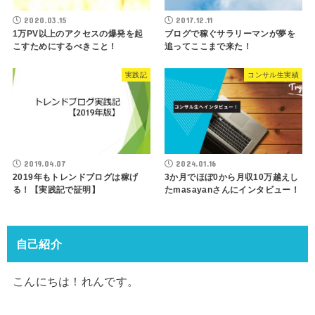
2020.03.15
2017.12.11
1万PV以上のアクセスの爆発を起
ブログで稼ぐサラリーマンが夢を
こすためにするべきこと！
追ってここまで来た！
実践記
コンサル生実績
2019.04.07
2024.01.16
2019年もトレンドブログは稼げ
3か月でほぼ0から月収10万越えし
る！【実践記で証明】
たmasayanさんにインタビュー！
自己紹介
こんにちは！れんです。