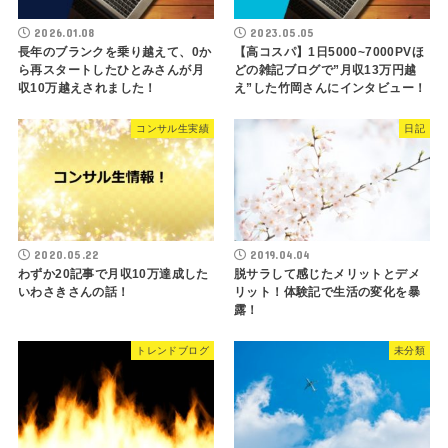
2026.01.08
2023.05.05
長年のブランクを乗り越えて、0か
【高コスパ】1日5000~7000PVほ
ら再スタートしたひとみさんが月
どの雑記ブログで”月収13万円越
収10万越えされました！
え”した竹岡さんにインタビュー！
コンサル生実績
日記
2020.05.22
2019.04.04
わずか20記事で月収10万達成した
脱サラして感じたメリットとデメ
いわさきさんの話！
リット！体験記で生活の変化を暴
露！
トレンドブログ
未分類