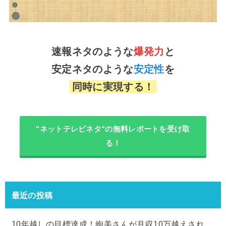
速報ネタのような
爆発力
と
安定ネタのような
安定性
を
同時に実現する！
"ネットテレビネタ"の無料レポートを受け取
る！
最近の投稿
10年越しの目標達成！絢美さんが月収10万越えされ