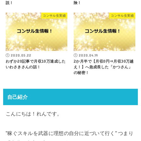
説！
険！
コンサル生実績
コンサル生実績
2020.05.22
2020.04.19
わずか20記事で月収10万達成した
2か月半で【月収0円⇒月収30万越
いわさきさんの話！
え！】へ急成長した「かつさん」
の秘密！
自己紹介
こんにちは！れんです。
”稼ぐスキルを武器に理想の自分に近づいて行く” つまり