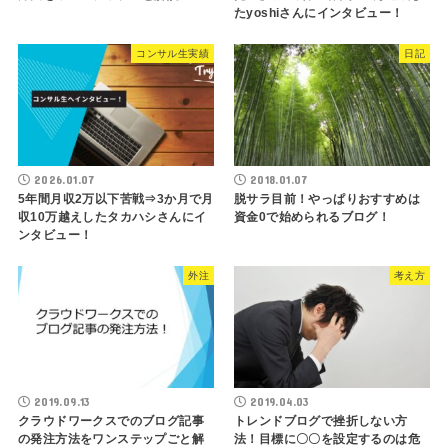
たyoshiさんにインタビュー！
コンサル生実績
日記
2026.01.07
2018.01.07
5年間月収2万以下苦戦⇒3か月で月
脱サラ目前！やっぱりおすすめは
収10万越えしたタカハシさんにイ
資金0で始められるブログ！
ンタビュー！
外注
考え方
2019.09.13
2019.04.03
クラウドワークスでのブログ記事
トレンドブログで挫折しない方
の発注方法をワンステップごと解
法！目標に〇〇を設定するのは危