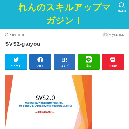
れんのスキルアップマ
SEARCH
ガジン！
2022.12.11
miyabi456
SVS2-gaiyou
ツイート
シェア
はてブ
送る
Pocket