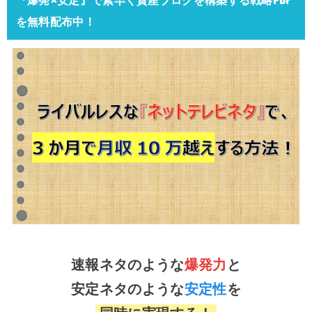
を無料配布中！
速報ネタのような
爆発力
と
安定ネタのような
安定性
を