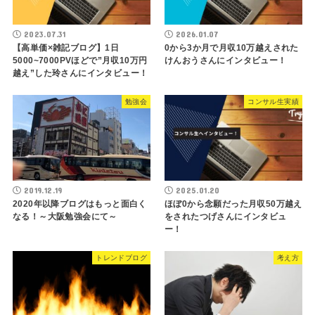
2023.07.31
2026.01.07
【高単価×雑記ブログ】1日
0から3か月で月収10万越えされた
5000~7000PVほどで”月収10万円
けんおうさんにインタビュー！
越え”した玲さんにインタビュー！
勉強会
コンサル生実績
2019.12.19
2025.01.20
2020年以降ブログはもっと面白く
ほぼ0から念願だった月収50万越え
なる！～大阪勉強会にて～
をされたつげさんにインタビュ
ー！
トレンドブログ
考え方