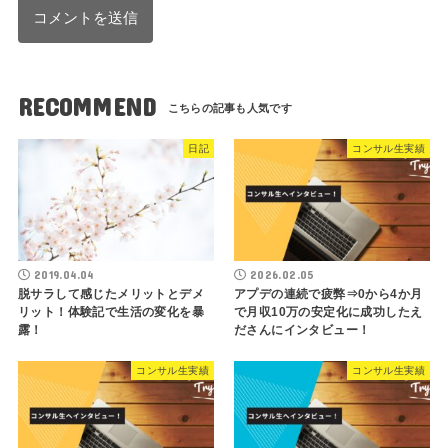
RECOMMEND
日記
コンサル生実績
2019.04.04
2026.02.05
脱サラして感じたメリットとデメ
アプデの連続で疲弊⇒0から4か月
リット！体験記で生活の変化を暴
で月収10万の安定化に成功したえ
露！
ださんにインタビュー！
コンサル生実績
コンサル生実績