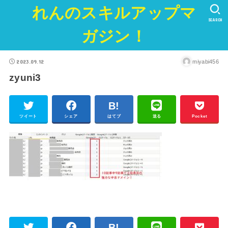
れんのスキルアップマ
SEARCH
ガジン！
2023.09.12
miyabi456
zyuni3
ツイート
シェア
はてブ
送る
Pocket