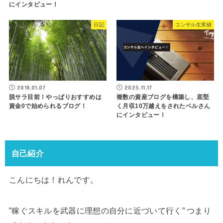
にインタビュー！
日記
コンサル生実績
2018.01.07
2025.11.17
脱サラ目前！やっぱりおすすめは
複数の資産ブログを構築し、底堅
資金0で始められるブログ！
く月収10万越えをされたベルさん
にインタビュー！
自己紹介
こんにちは！れんです。
”稼ぐスキルを武器に理想の自分に近づいて行く” つまり