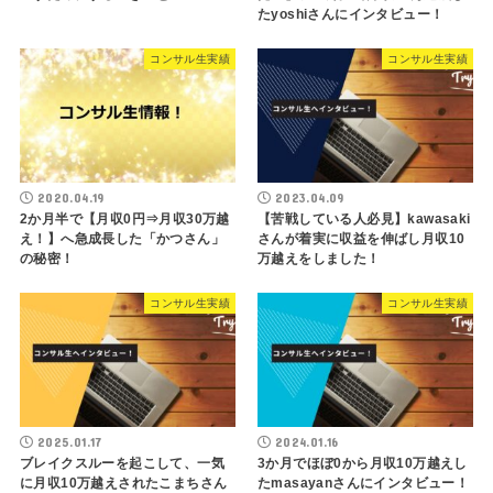
たyoshiさんにインタビュー！
コンサル生実績
コンサル生実績
2020.04.19
2023.04.09
2か月半で【月収0円⇒月収30万越
【苦戦している人必見】kawasaki
え！】へ急成長した「かつさん」
さんが着実に収益を伸ばし月収10
の秘密！
万越えをしました！
コンサル生実績
コンサル生実績
2025.01.17
2024.01.16
ブレイクスルーを起こして、一気
3か月でほぼ0から月収10万越えし
に月収10万越えされたこまちさん
たmasayanさんにインタビュー！