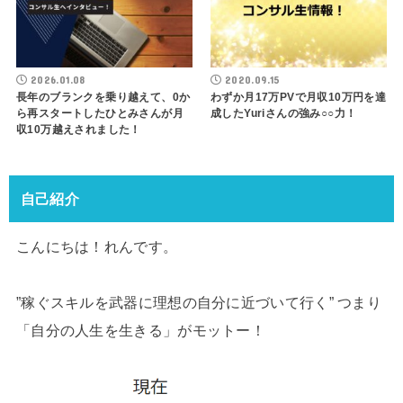
2026.01.08
2020.09.15
長年のブランクを乗り越えて、0か
わずか月17万PVで月収10万円を達
ら再スタートしたひとみさんが月
成したYuriさんの強み○○力！
収10万越えされました！
自己紹介
こんにちは！れんです。
”稼ぐスキルを武器に理想の自分に近づいて行く” つまり
「自分の人生を生きる」がモットー！