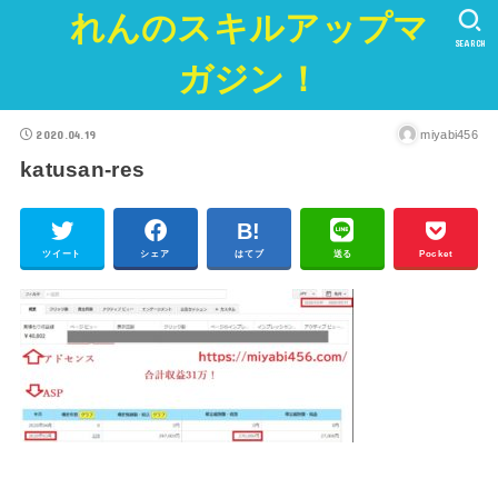
れんのスキルアップマ
SEARCH
ガジン！
2020.04.19
miyabi456
katusan-res
ツイート
シェア
はてブ
送る
Pocket