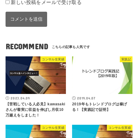
新しい投稿をメールで受け取る
RECOMMEND
コンサル生実績
実践記
2023.04.09
2019.04.07
【苦戦している人必見】kawasaki
2019年もトレンドブログは稼げ
さんが着実に収益を伸ばし月収10
る！【実践記で証明】
万越えをしました！
コンサル生実績
コンサル生実績