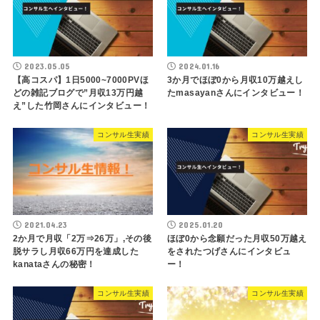
2023.05.05
2024.01.16
【高コスパ】1日5000~7000PVほ
3か月でほぼ0から月収10万越えし
どの雑記ブログで”月収13万円越
たmasayanさんにインタビュー！
え”した竹岡さんにインタビュー！
コンサル生実績
コンサル生実績
2021.04.23
2025.01.20
2か月で月収「2万⇒26万」,その後
ほぼ0から念願だった月収50万越え
脱サラし月収66万円を達成した
をされたつげさんにインタビュ
kanataさんの秘密！
ー！
コンサル生実績
コンサル生実績